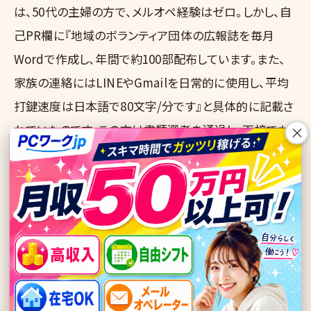
は、50代の主婦の方で、メルオペ経験はゼロ。しかし、自
己PR欄に『地域のボランティア団体の広報誌を毎月
Wordで作成し、年間で約100部配布しています。また、
家族の連絡にはLINEやGmailを日常的に使用し、平均
打鍵速度は日本語で80文字/分です』と具体的に記載さ
れていたのです。この方は書類選考を通過し、面接でも
×
その具体的なスキルと熱意を評価され、採用に至りまし
た。まさに、経験がなくとも潜在的な能力を具体的に示
せば、十分にアピールできるという実例だと認識してい
ます。
一方で、つい先日のことですが、私の管理するチームで新
規メンバーを募集した際、とある応募者が『PCスキルは