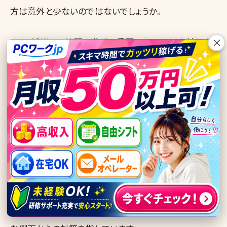
方は意外と少ないのではないでしょうか。
×
また、紙媒体の管理も非常に重要です。もし顧客情報な
どを印刷して扱う場合は、使用しない時は施錠できる引
き出しやキャビネットに保管し、決してテーブルの上に放
置すべきではありません。家族がうっかり見てしまう、あ
るいは来客時に目に入ってしまうといったリスクは十分
に考慮する必要があると私は考えています。物理的な環
境をいかに安全に保つか、これは在宅ワーカーにとって
特に重要な課題であると私は認識しています。
次に、「デジタルセキュリティ」についてです。こちらは、使
用するPCやネットワーク環境、ソフトウェアなど、技術的