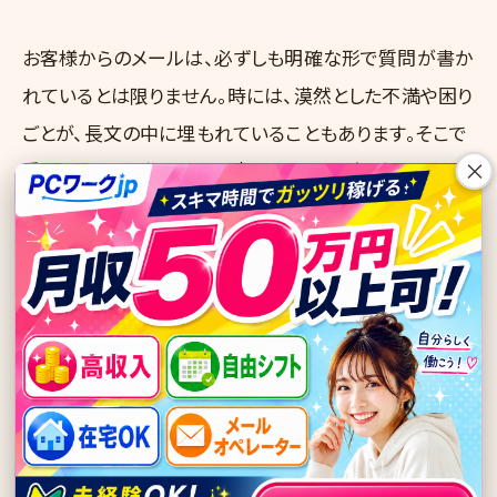
お客様からのメールは、必ずしも明確な形で質問が書か
れているとは限りません。時には、漠然とした不満や困り
ごとが、長文の中に埋もれていることもあります。そこで
×
重要になるのが、メールの意図を正確に読み解く力で
す。
もし、お客様の意図が不明瞭だと感じたら、曖昧な返信
をするのではなく、具体的な質問を投げかけ、必要な情
報を引き出すべきだと私は考えます。「〇〇についてお
困りでしょうか？」「具体的にどのような状況か、もう少し
詳しく教えていただけますか？」といった質問は、お客様
との認識の齟齬をなくし、よりスムーズな問題解決へと
導いてくれるはずです。